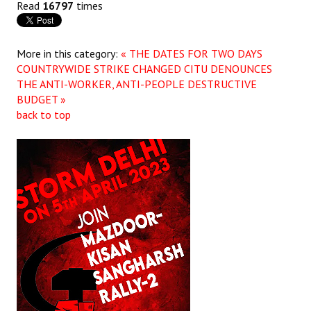
Read
16797
times
JOINT PLATFORMS
More in this category:
« THE DATES FOR TWO DAYS
Worker - Peasant
COUNTRYWIDE STRIKE CHANGED
CITU DENOUNCES
THE ANTI-WORKER, ANTI-PEOPLE DESTRUCTIVE
Fraternal Trade Unions
BUDGET »
Mass Organisations
back to top
Jan Ekta Jan Adhikari Andolan