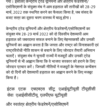
गया। इसलिए केन्द्रीय ट्रेड यूनियनों और क्षेत्रीय फेडरेशनों/
Books
एसोसिएशनों के संयुक्त मंच ने आम हड़ताल की तारीखों को 28-29
मार्च, 2022 तक स्थगित करने का फैसला किया है, जब संसद के
Campaigning Materials
बजट सत्र का दूसरा चरण वास्तव में चालू होगा।
Hindi
केन्द्रीय ट्रेड यूनियनों और क्षेत्रीय फेडरेशनों/एसोसिएशनों का
संयुक्त मंच 28-29 मार्च 2022 को दो दिवसीय देशव्यापी आम
General Election 2019
हड़ताल को जबरदस्त सफल बनाने के लिए मेहनतकशों और उनकी
Archives
यूनियनों का आह्वान करता है कि जनता और राष्ट्र को विनाशकारी एवं
राष्ट्रविरोधी नीति शासन से बचाने के लिए जोरदार तैयारी अभियान
CITU @ 50
चलाऐं। संयुक्त मंच ने चुनावी राज्यों में मजदूरों और उनकी ट्रेड
यूनियनों से भी आह्वान किया कि वे भाजपा सरकार को हराने के लिए
JOURNALS
जोरदार प्रचार करें। जिनकी नीतियों ने मजदूरों के नेशनल कन्वेंशन
को दो दिनों की देशव्यापी हड़ताल का आह्वान करने के लिए मजबूर
किया है।
The Working Class
The Voice of the Working Women
इंटक एटक एचएमएस सीटू एआईयूटीयूसी टीयूसीसी
सेवा एआईसीसीटीयू एलपीएफ यूटीयूसी
CITU Mazdoor
और स्वतंत्र क्षेत्रीय फेडरेषनें/एसोसिएषनें
Kamkaji Mahila