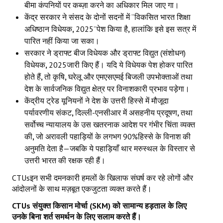
बीमा कंपनियों पर कब्ज़ा करने का अधिकार मिल जाए गा।
JOINT PLATFORMS
केंद्र सरकार ने संसद के दोनों सदनों में “विकसित भारत शिक्षा
अधिष्ठान विधेयक
,
2025”पेश किया है
,
हालांकि इसे इस सत्र में
Worker - Peasant
पारित नहीं किया जा सका।
सरकार ने ड्राफ्ट बीज विधेयक और ड्राफ्ट विद्युत (संशोधन)
Fraternal Trade Unions
विधेयक
,
2025जारी किए हैं। यदि ये विधेयक पेश होकर पारित
होते हैं
,
तो कृषि
,
घरेलू और एमएसएमई बिजली उपभोक्ताओं तथा
Mass Organisations
देश के सार्वजनिक विद्युत क्षेत्र पर विनाशकारी प्रभाव पड़ेगा।
केंद्रीय ट्रेड यूनियनों ने देश के उत्तरी हिस्से में मौजूदा
Jan Ekta Jan Adhikari Andolan
पर्यावरणीय संकट
,
दिल्ली-एनसीआर में असहनीय प्रदूषण
,
तथा
सर्वोच्च न्यायालय के उस खतरनाक आदेश पर गंभीर चिंता व्यक्त
की
,
जो अरावली पहाड़ियों के लगभग 90%हिस्से के विनाश की
अनुमति देता है—जबकि ये पहाड़ियाँ थार मरुस्थल के विस्तार से
उत्तरी भारत की रक्षक रही हैं।
CTUsइन सभी दमनकारी हमलों के खिलाफ संघर्ष कर रहे लोगों और
आंदोलनों के साथ मज़बूत एकजुटता व्यक्त करते हैं।
CTUs
संयुक्त किसान मोर्चा (
SKM)
को सामान्य हड़ताल के लिए
उनके बिना शर्त समर्थन के लिए सलाम करते हैं।