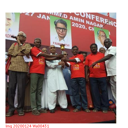
Img 20200124 Wa00431