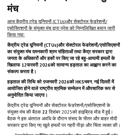
मंच
Working Committee
आज केंद्रीय ट्रेड यूनियनों
(
CTUs)
और सेक्टोरल फेडरेशनों/
General Council
एसोसिएशनों के संयुक्त मंच द्वारा प्रेस को निम्नलिखित बयान जारी
किया गया:
State Committees
केंद्रीय ट्रेड यूनियनों (
CTUs)
और सेक्टोरल फेडरेशनों/एसोसिएशनों
STRUGGLE
का संयुक्त मंच दमनकारी श्रम संहिताओं तथा केंद्र सरकार द्वारा
जनता के अधिकारों और हकों पर किए जा रहे बहु-आयामी हमलों के
Independent
खिलाफ
12
फरवरी
2026
को सामान्य हड़ताल का आह्वान करने का
संकल्प करता है।
Joint
हड़ताल की तिथि को
9
जनवरी
2026
को
HKS
भवन
,
नई दिल्ली में
आयोजित होने वाले राष्ट्रीय श्रमिक सम्मेलन में औपचारिक रूप से
Mazdoor - Kisan Sangharsh Rally
अनुमोदित किया जाएगा।
DOCUMENTS
केंद्रीय ट्रेड यूनियनों और सेक्टोरल फेडरेशनों/एसोसिएशनों के
संयुक्त मंच की बैठक
22
दिसंबर 2025को हाइब्रिड मोड में हुई।
Citu Documents
बैठक ने इस अंतराल अवधि के दौरान संसद के भीतर और बाहर मोदी
सरकार द्वारा किए गए खुले हमलों पर गहरी पीड़ा और चिंता व्यक्त की।
Mahadharna 2017