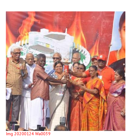
Img 20200124 Wa0039