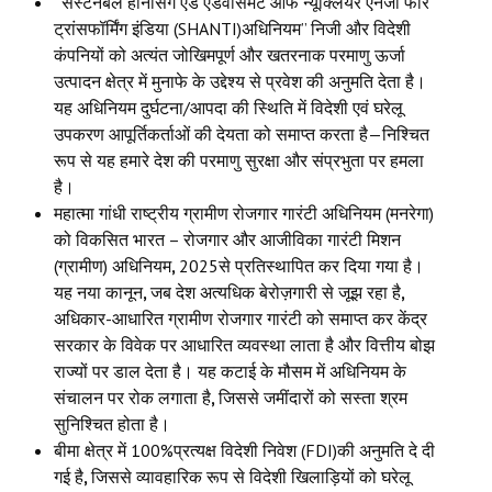
“
सस्टेनेबल हार्नेसिंग एंड एडवांसमेंट ऑफ न्यूक्लियर एनर्जी फॉर
Books
ट्रांसफॉर्मिंग इंडिया (SHANTI)अधिनियम” निजी और विदेशी
कंपनियों को अत्यंत जोखिमपूर्ण और खतरनाक परमाणु ऊर्जा
Campaigning Materials
उत्पादन क्षेत्र में मुनाफे के उद्देश्य से प्रवेश की अनुमति देता है।
यह अधिनियम दुर्घटना/आपदा की स्थिति में विदेशी एवं घरेलू
Hindi
उपकरण आपूर्तिकर्ताओं की देयता को समाप्त करता है—निश्चित
General Election 2019
रूप से यह हमारे देश की परमाणु सुरक्षा और संप्रभुता पर हमला
है।
Archives
महात्मा गांधी राष्ट्रीय ग्रामीण रोजगार गारंटी अधिनियम (मनरेगा)
को विकसित भारत – रोजगार और आजीविका गारंटी मिशन
CITU @ 50
(ग्रामीण) अधिनियम
,
2025से प्रतिस्थापित कर दिया गया है।
JOURNALS
यह नया कानून
,
जब देश अत्यधिक बेरोज़गारी से जूझ रहा है
,
अधिकार-आधारित ग्रामीण रोजगार गारंटी को समाप्त कर केंद्र
The Working Class
सरकार के विवेक पर आधारित व्यवस्था लाता है और वित्तीय बोझ
राज्यों पर डाल देता है। यह कटाई के मौसम में अधिनियम के
The Voice of the Working Women
संचालन पर रोक लगाता है
,
जिससे जमींदारों को सस्ता श्रम
सुनिश्चित होता है।
CITU Mazdoor
बीमा क्षेत्र में 100%प्रत्यक्ष विदेशी निवेश (FDI)की अनुमति दे दी
गई है
,
जिससे व्यावहारिक रूप से विदेशी खिलाड़ियों को घरेलू
Kamkaji Mahila